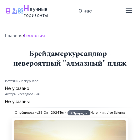
Н
аучные
О нас
горизонты
Главная
›
Геология
Брейдамеркурсандюр -
невероятный "алмазный" пляж
Источник в журнале:
Не указано
Авторы исследования:
Не указаны
Опубликовано
28 Окт 2024
Теги:
Источник:
Live Science
#Природа