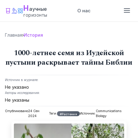
Н
аучные
О нас
горизонты
Главная
›
История
1000-летнее семя из Иудейской
пустыни раскрывает тайны Библии
Источник в журнале:
Не указано
Авторы исследования:
Не указаны
Опубликовано
24 Сен
Communications
Теги:
Источник:
#Растения
2024
Biology