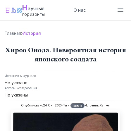
Н
аучные
О нас
горизонты
Главная
›
История
Хироо Онода. Невероятная история
японского солдата
Источник в журнале:
Не указано
Авторы исследования:
Не указаны
Опубликовано
24 Окт 2024
Теги:
Источник:
Ranker
#ВМВ