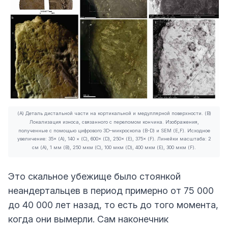
(A) Деталь дистальной части на кортикальной и медуллярной поверхности. (B)
Локализация износа, связанного с переломом кончика. Изображения,
полученные с помощью цифрового 3D–микроскопа (B-D) и SEM (E,F). Исходное
увеличение: 35× (A), 140 × (C), 600× (D), 250× (E), 375× (F). Линейки масштаба: 2
см (A), 1 мм (B), 250 мкм (C), 100 мкм (D), 400 мкм (E), 300 мкм (F).
Это скальное убежище было стоянкой
неандертальцев в период примерно от 75 000
до 40 000 лет назад, то есть до того момента,
когда они вымерли. Сам наконечник