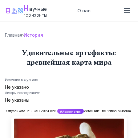
Н
аучные
О нас
горизонты
Главная
›
История
Удивительные артефакты:
древнейшая карта мира
Источник в журнале:
Не указано
Авторы исследования:
Не указаны
Опубликовано
10 Сен 2024
Теги:
Источник:
The British Museum.
#Археология