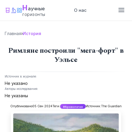
Н
аучные
О нас
горизонты
Главная
›
История
Римляне построили "мега-форт" в
Уэльсе
Источник в журнале:
Не указано
Авторы исследования:
Не указаны
Опубликовано
05 Сен 2024
Теги:
Источник:
The Guardian
#Археология