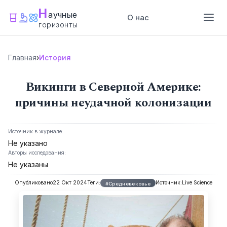
Н
аучные
О нас
горизонты
Главная
›
История
Викинги в Северной Америке:
причины неудачной колонизации
Источник в журнале:
Не указано
Авторы исследования:
Не указаны
Опубликовано
22 Окт 2024
Теги:
Источник:
Live Science
#Средневековье