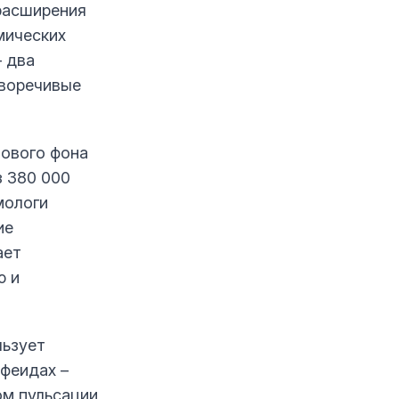
 расширения
мических
– два
иворечивые
ового фона
з 380 000
мологи
ие
ает
ю и
льзует
ефеидах –
ом пульсации