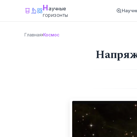
Н
аучные
Научн
горизонты
Главная
›
Космос
Напряж