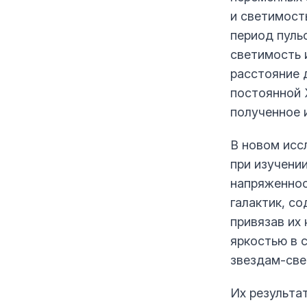
и светимост
период пуль
светимость 
расстояние 
постоянной 
полученное 
В новом исс
при изучени
напряженнос
галактик, со
привязав их
яркостью в 
звездам-све
Их результа