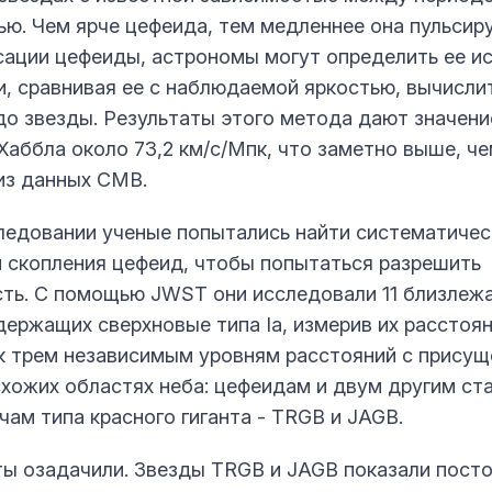
ью. Чем ярче цефеида, тем медленнее она пульсир
сации цефеиды, астрономы могут определить ее и
и, сравнивая ее с наблюдаемой яркостью, вычисли
до звезды. Результаты этого метода дают значени
Хаббла около 73,2 км/с/Мпк, что заметно выше, че
из данных CMB.
ледовании ученые попытались найти систематиче
и скопления цефеид, чтобы попытаться разрешить
ть. С помощью JWST они исследовали 11 близлеж
держащих сверхновые типа Ia, измерив их расстоян
 к трем независимым уровням расстояний с присущ
схожих областях неба: цефеидам и двум другим с
чам типа красного гиганта - TRGB и JAGB.
ты озадачили. Звезды TRGB и JAGB показали пост