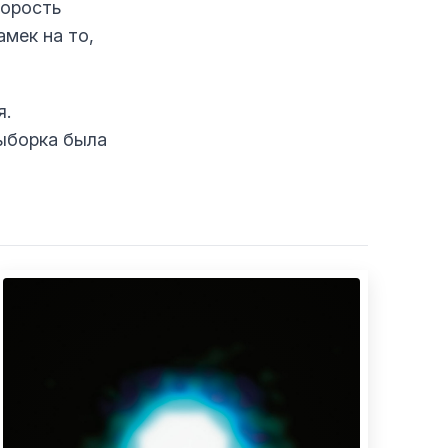
корость
мек на то,
я.
выборка была