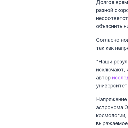
Долгое врем
разной скор
несоответст
объяснить н
Согласно но
так как нап
"Наши резул
исключают, 
автор
иссле
университет
Напряжение 
астронома Э
космологии,
выражаемое 