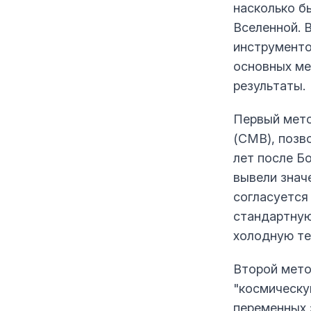
насколько б
Вселенной. 
инструменто
основных ме
результаты.
Первый мето
(CMB), позв
лет после Б
вывели знач
согласуется
стандартную
холодную т
Второй мето
"космическу
переменных 