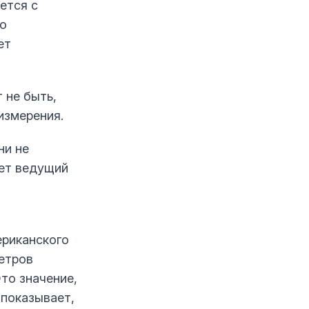
ется с
то
ет
 не быть,
измерения.
ни не
ает ведущий
ериканского
етров
то значение,
 показывает,