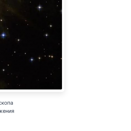
скопа
жения