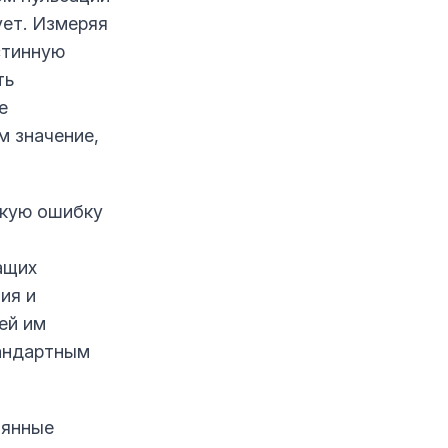
ует. Измеряя
стинную
ть
е
м значение,
скую ошибку
ащих
ия и
ей им
тандартным
оянные