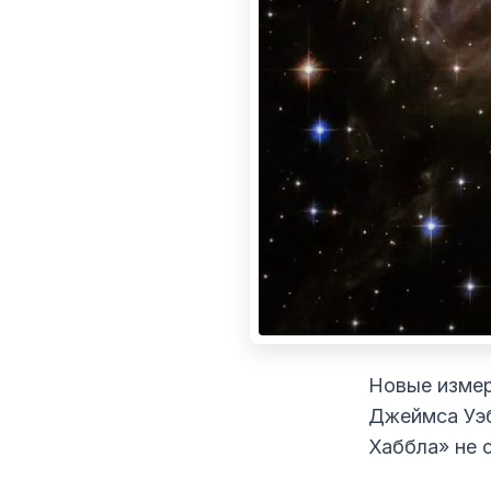
Новые измер
Джеймса Уэб
Хаббла» не 