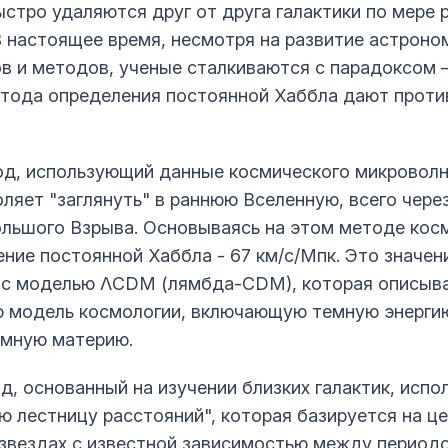
ыстро удаляются друг от друга галактики по мере
В настоящее время, несмотря на развитие астроно
в и методов, ученые сталкиваются с парадоксом 
тода определения постоянной Хаббла дают прот
д, использующий данные космического микроволн
оляет "заглянуть" в раннюю Вселенную, всего чере
ольшого Взрыва. Основываясь на этом методе кос
ение постоянной Хаббла - 67 км/с/Мпк. Это значен
 с моделью ΛCDM (лямбда-CDM), которая описыв
 модель космологии, включающую темную энерги
емную материю.
д, основанный на изучении близких галактик, испо
ю лестницу расстояний", которая базируется на ц
звездах с известной зависимостью между период