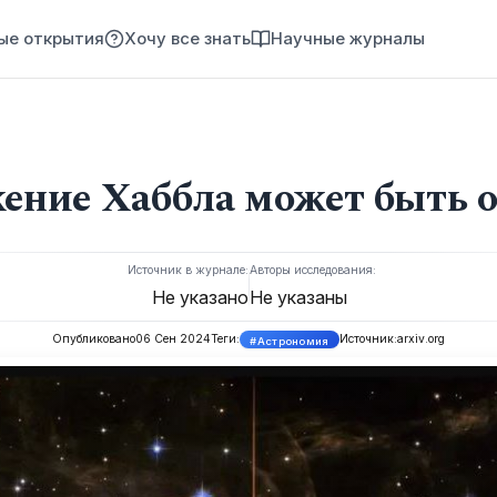
ые открытия
Хочу все знать
Научные журналы
ение Хаббла может быть 
Источник в журнале:
Авторы исследования:
Не указано
Не указаны
Опубликовано
06 Сен 2024
Теги:
Источник:
arxiv.org
#Астрономия