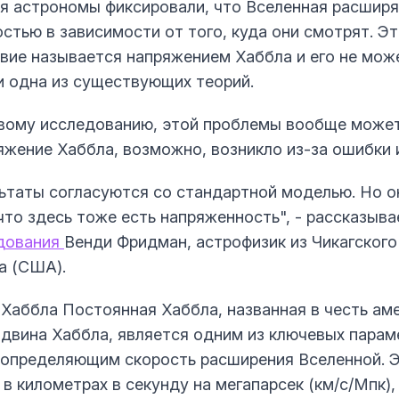
я астрономы фиксировали, что Вселенная расширя
остью в зависимости от того, куда они смотрят. Э
вие называется напряжением Хаббла и его не мож
и одна из существующих теорий.
вому исследованию, этой проблемы вообще может
ряжение Хаббла, возможно, возникло из-за ошибки 
ьтаты согласуются со стандартной моделью. Но о
что здесь тоже есть напряженность", - рассказыв
дования
Венди Фридман, астрофизик из Чикагского
а (США).
Хаббла Постоянная Хаббла, названная в честь ам
двина Хаббла, является одним из ключевых парам
 определяющим скорость расширения Вселенной. Э
в километрах в секунду на мегапарсек (км/с/Мпк),