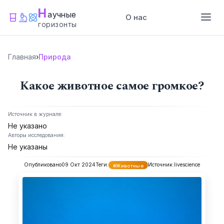
Н
аучные
О нас
горизонты
Главная
›
Природа
Какое животное самое громкое?
Источник в журнале:
Не указано
Авторы исследования:
Не указаны
Опубликовано
09 Окт 2024
Теги:
Источник:
livescience
#Животные