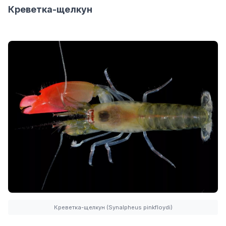
Креветка-щелкун
Креветка-щелкун (Synalpheus pinkfloydi)