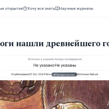
ые открытия
Хочу все знать
Научные журналы
оги нашли древнейшего г
Источник в журнале:
Авторы исследования:
Не указано
Не указаны
Опубликовано
31 Окт 2024
Теги:
Источник:
Nature
#Палеонтология