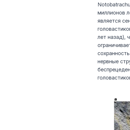
Notobatrachu
миллионов л
является се
головастико
лет назад), 
ограничивае
сохранность
нервные стр
беспрецеден
головастиков