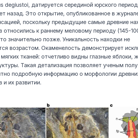
s degiustoi, датируется серединой юрского периода
ет назад. Это открытие, опубликованное в журнал
нсацией, поскольку предыдущие самые древние на
в относились к раннему меловому периоду (145-10
что значительно позже. Уникальность находки не
тся возрастом. Окаменелость демонстрирует иск
 мягких тканей: отчетливо видны глазные яблоки, 
уктуры. Такая детализация позволяет ученым полу
тно подробную информацию о морфологии древни
 и их развитии.