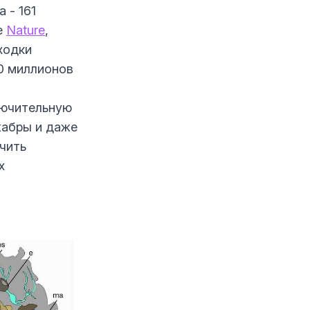
 - 161
е
Nature
,
ходки
0 миллионов
лючительную
жабры и даже
чить
х