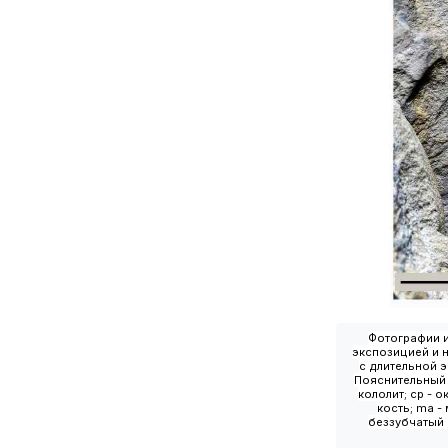
Фотографии и
экспозицией и 
с длительной 
Пояснительный р
кололит; cp - о
кость; ma - 
беззубчатый о