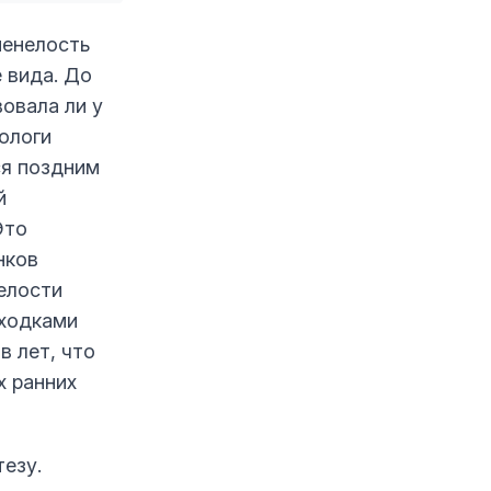
менелость
 вида. До
овала ли у
ологи
ся поздним
й
Это
нков
нелости
аходками
в лет, что
х ранних
тезу.