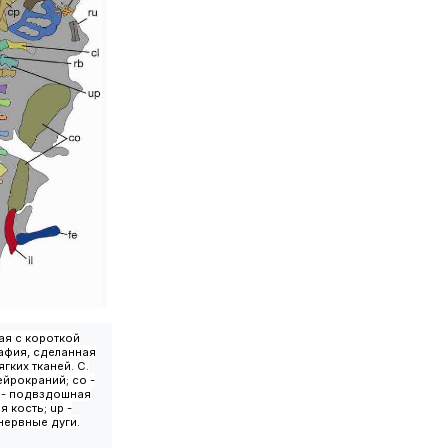
ая с короткой
афия, сделанная
ких тканей. С.
ейрокраний; co -
il - подвздошная
я кость; up -
 нервные дуги.