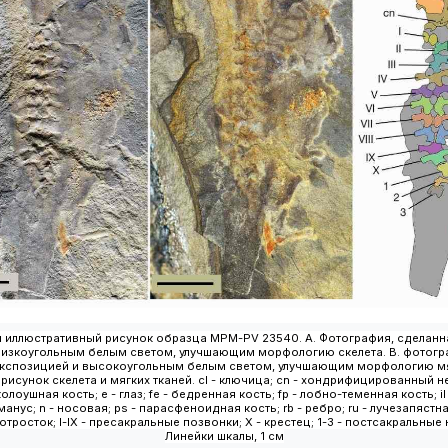
 иллюстративный рисунок образца MPM-PV 23540. А. Фотография, сделанн
низкоугольным белым светом, улучшающим морфологию скелета. B. фотогр
экспозицией и высокоугольным белым светом, улучшающим морфологию мяг
исунок скелета и мягких тканей. cl - ключица; cn - хондрифицированный н
колоушная кость; e - глаз; fe - бедренная кость; fp - лобно-теменная кость; 
манус; n - носовая; ps - парасфеноидная кость; rb - ребро; ru - лучезапястна
тросток; I-IX - пресакральные позвонки; X - крестец; 1-3 - постсакральные
Линейки шкалы, 1 см