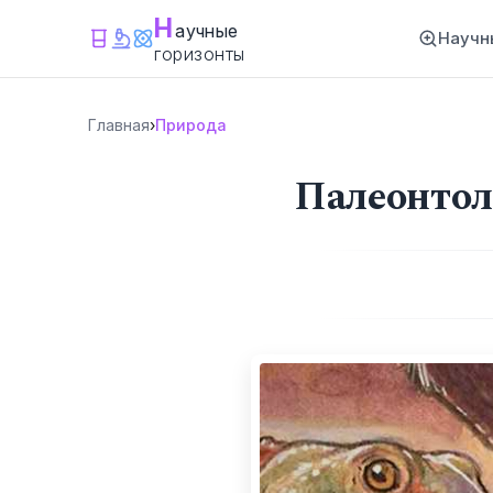
Н
аучные
Научн
горизонты
Главная
›
Природа
Палеонтол