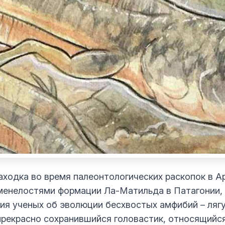
аходка во время палеонтологических раскопок в Ар
менелостями формации Ла-Матильда в Патагонии,
ия ученых об эволюции бесхвостых амфибий – ляг
рекрасно сохранившийся головастик, относящийся