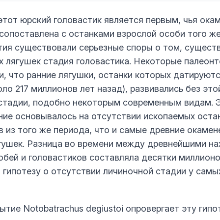
 этот юрский головастик является первым, чья ока
сопоставлена с останками взрослой особи того же
тия существовали серьезные споры о том, существ
х лягушек стадия головастика. Некоторые палеонт
и, что ранние лягушки, останки которых датируют
ло 217 миллионов лет назад), развивались без это
стадии, подобно некоторым современным видам. 
ие основывалось на отсутствии ископаемых оста
в из того же периода, что и самые древние окаме
гушек. Разница во времени между древнейшими н
обей и головастиков составляла десятки миллионо
 гипотезу о отсутствии личиночной стадии у самы
тие Notobatrachus degiustoi опровергает эту гипо