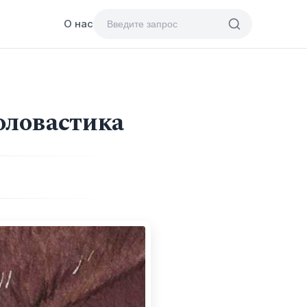
О нас
оловастика