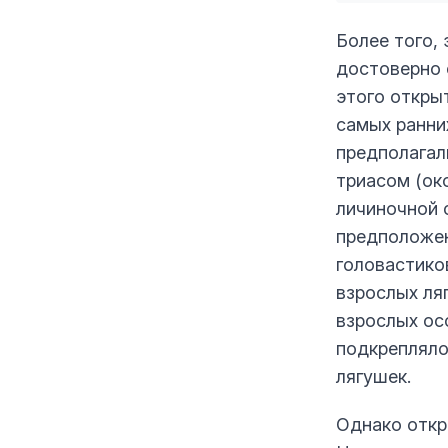
Более того,
достоверно 
этого откры
самых ранни
предполагал
триасом (око
личиночной 
предположен
головастико
взрослых ля
взрослых ос
подкрепляло
лягушек.
Однако откры