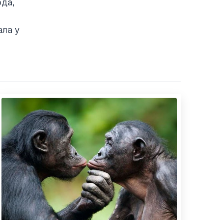
ода,
ала у