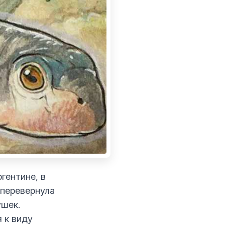
гентине, в
 перевернула
ушек.
 к виду