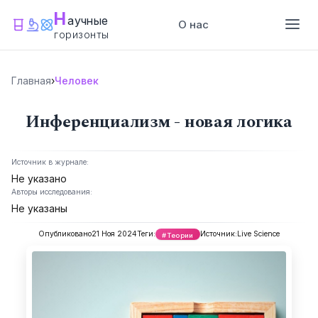
Н
аучные
О нас
горизонты
Главная
›
Человек
Инференциализм - новая логика
Источник в журнале:
Не указано
Авторы исследования:
Не указаны
Опубликовано
21 Ноя 2024
Теги:
Источник:
Live Science
#Теории