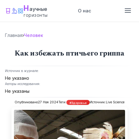
Н
аучные
О нас
горизонты
Главная
›
Человек
Как избежать птичьего гриппа
Источник в журнале:
Не указано
Авторы исследования:
Не указаны
Опубликовано
27 Ноя 2024
Теги:
Источник:
Live Science
#Здоровье