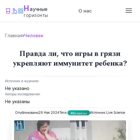
Н
аучные
О нас
горизонты
Главная
›
Человек
Правда ли, что игры в грязи
укрепляют иммунитет ребенка?
Источник в журнале:
Не указано
Авторы исследования:
Не указаны
Опубликовано
29 Ноя 2024
Теги:
Источник:
Live Science
#Вопросы