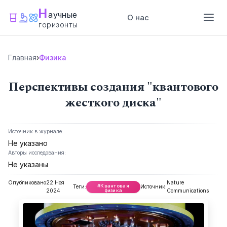
Н
аучные
О нас
горизонты
Главная
›
Физика
Перспективы создания "квантового
жесткого диска"
Источник в журнале:
Не указано
Авторы исследования:
Не указаны
Опубликовано
22 Ноя
Nature
#Квантовая
Теги:
Источник:
физика
2024
Communications