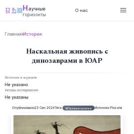
Н
аучные
О нас
горизонты
Главная
›
История
Наскальная живопись с
динозаврами в ЮАР
Источник в журнале:
Не указано
Авторы исследования:
Не указаны
Опубликовано
23 Сен 2024
Теги:
Источник:
Plos one
#Палеонтология