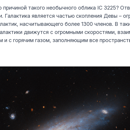
о причиной такого необычного облика IC 3225? Отв
и. Галактика является частью скопления Девы – о
алактик, насчитывающего более 1300 членов. В так
галактики движутся с огромными скоростями, вза
ом и с горячим газом, заполняющим все пространс