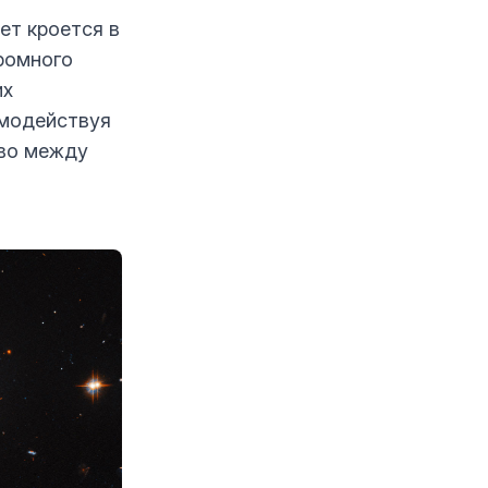
ет кроется в
громного
их
имодействуя
тво между