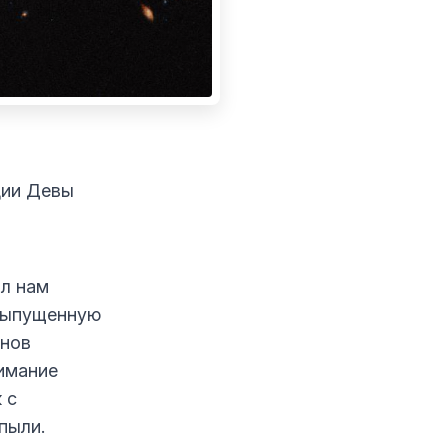
дии Девы
ил нам
 выпущенную
онов
нимание
 с
 пыли.