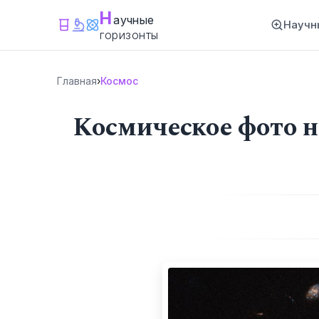
Н
аучные
Научн
горизонты
Главная
›
Космос
Космическое фото н