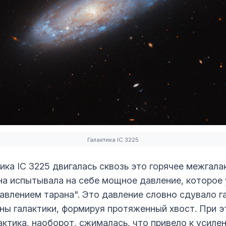
Галактика IC 3225
ика IC 3225 двигалась сквозь это горячее межгала
на испытывала на себе мощное давление, которое
авлением тарана". Это давление словно сдувало га
ны галактики, формируя протяженный хвост. При э
актика, наоборот, сжималась, что привело к усиле