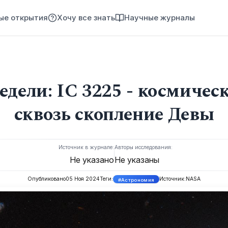
ые открытия
Хочу все знать
Научные журналы
едели: IC 3225 - космичес
сквозь скопление Девы
Источник в журнале:
Авторы исследования:
Не указано
Не указаны
Опубликовано
05 Ноя 2024
Теги:
Источник:
NASA
#Астрономия