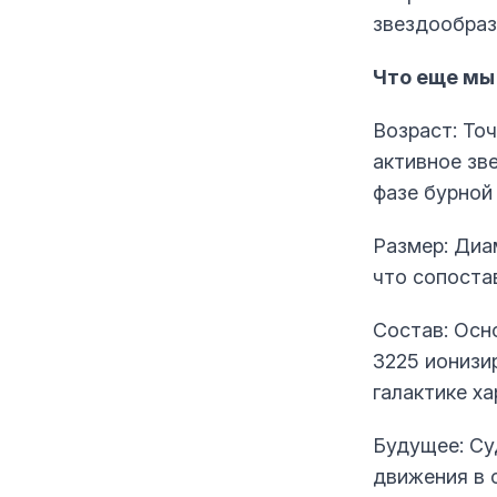
звездообраз
Что еще мы 
Возраст: Точ
активное зв
фазе бурной
Размер: Диа
что сопоста
Состав: Осно
3225 ионизи
галактике х
Будущее: Су
движения в 