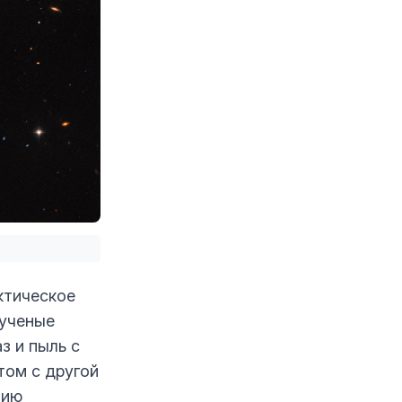
ктическое
 ученые
з и пыль с
том с другой
нию