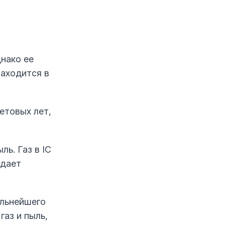
днако ее
находится в
етовых лет,
ль. Газ в IC
идает
альнейшего
газ и пыль,