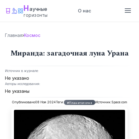
Н
аучные
О нас
горизонты
Главная
›
Космос
Миранда: загадочная луна Урана
Источник в журнале:
Не указано
Авторы исследования:
Не указаны
Опубликовано
08 Ноя 2024
Теги:
Источник:
Space.com
#Планетология