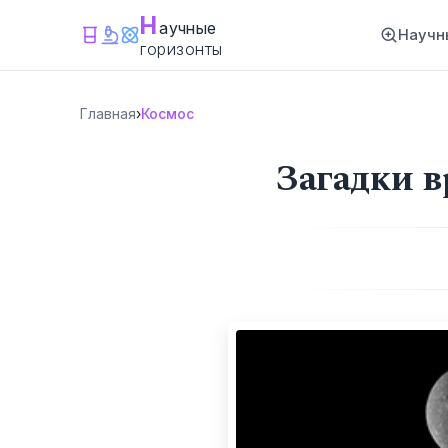
Н
аучные
Научн
горизонты
Главная
›
Космос
Загадки 