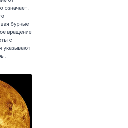
о означает,
то
ывая бурные
ное вращение
еты с
я указывают
ры.