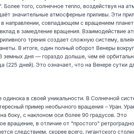
. Более того, солнечное тепло, воздействуя на а
даёт значительные атмосферные приливы. Эти при
в направлении, совпадающем с вращением планет
 вклад в замедление вращения. Взаимодействие а
приливного трения создает сложную систему, вли
анеты. В итоге, один полный оборот Венеры вокруг
3 земных дня — гораздо дольше, чем её орбиталь
а (225 дней). Это означает, что на Венере сутки д
е одинока в своей уникальности. В Солнечной сист
тересный пример необычного вращения – Уран. Ура
на боку, с наклоном оси более 90 градусов. Это
ое вращение, в отличие от "простого" ретроградн
ется следствием, скорее всего, гигантского столк