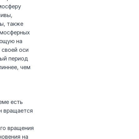
тмосферу
ливы,
ы, также
тмосферных
яющую на
 своей оси
ный период
линнее, чем
еме есть
н вращается
ого вращения
новения на