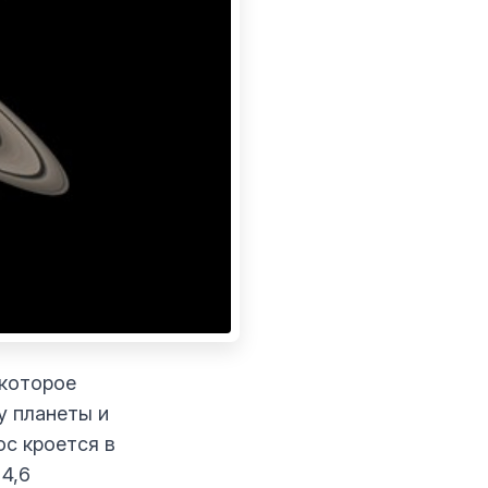
 которое
у планеты и
ос кроется в
4,6