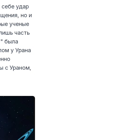
 себе удар
щения, но и
рые ученые
лишь часть
а" была
лом у Урана
енно
ы с Ураном,