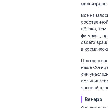
миллиардов 
Все началось
собственной
облако, тем 
фигурист, п
своего вращ
в космическ
Центральная
наше Солнце
они унаслед
большинство
часовой стр
Венера
Однако в на