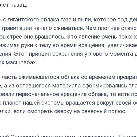
лет назад.
 с гигантского облака газа и пыли, которое под д
 гравитации начало сжиматься. Чем плотнее стано
быстрее оно вращалось. Это явление очень похоже 
рижимая руки к телу во время вращения, увеличива
ения. Этот принцип сохранения углового момента 
их масштабах.
 часть сжимающегося облака со временем преврат
, а из оставшегося материала сформировались пла
овали первоначальное вращение облака, то есть 
 планет нашей системы вращается вокруг своей о
елки, если смотреть сверху на северный полюс.
шей Солнечной системе есть и исключения. В отли