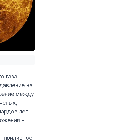
о газа
 давление на
трение между
ченых,
ардов лет.
ожения –
 "приливное