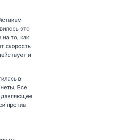
ействием
вилось это
на то, как
ет скорость
действует и
илась в
неты. Все
подавляющее
си против
чие от